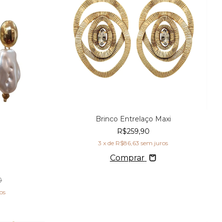
Brinco Entrelaço Maxi
R$259,90
3
x de
R$86,63
sem juros
Comprar
0
os