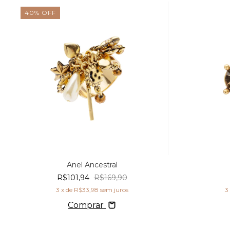
40
%
OFF
Anel Ancestral
R$101,94
R$169,90
3
x de
R$33,98
sem juros
3
Comprar