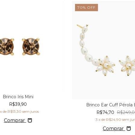
70
%
OFF
Brinco Iris Mini
R$39,90
Brinco Ear Cuff Pérola
x de
R$13,30
sem juros
R$74,70
R$249,
3
x de
R$24,90
sem jur
Comprar
Comprar