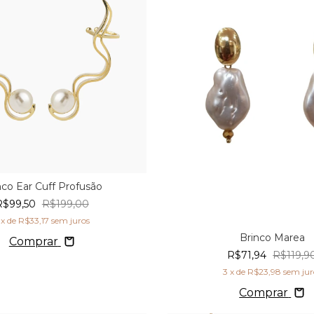
nco Ear Cuff Profusão
R$99,50
R$199,00
x de
R$33,17
sem juros
Brinco Marea
Comprar
R$71,94
R$119,9
3
x de
R$23,98
sem jur
Comprar