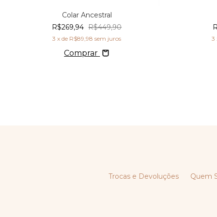
Colar Ancestral
R$269,94
R$449,90
R
3
x de
R$89,98
sem juros
3
Comprar
Trocas e Devoluções
Quem 