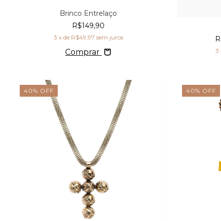
Brinco Entrelaço
R$149,90
3
x de
R$49,97
sem juros
R
3
Comprar
40
%
OFF
40
%
OFF