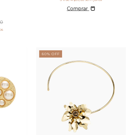
Comprar
90
os
60
%
OFF