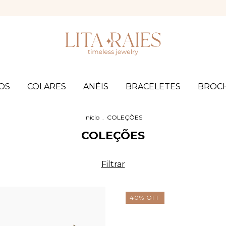
Fret
OS
COLARES
ANÉIS
BRACELETES
BROC
Início
.
COLEÇÕES
COLEÇÕES
Filtrar
40
%
OFF