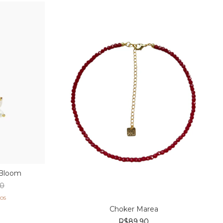
 Bloom
00
os
Choker Marea
R$89,90