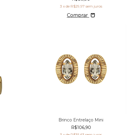
3
x de
R$29,97
sem juros
Comprar
Brinco Entrelaço Mini
R$106,90
3
x de
R$35,63
sem juros