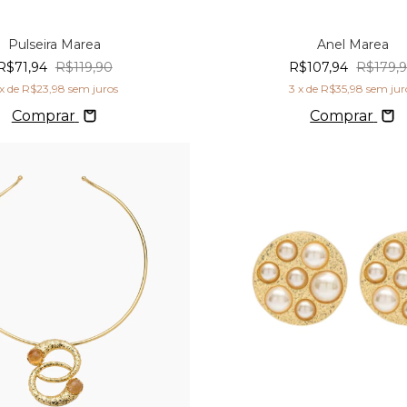
Pulseira Marea
Anel Marea
R$71,94
R$119,90
R$107,94
R$179,
x de
R$23,98
sem juros
3
x de
R$35,98
sem jur
Comprar
Comprar