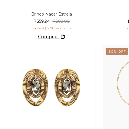
Brinco Nacar Estrela
R$59,94
R$99,90
3
x de
R$19,98
sem juros
3
Comprar
60
%
OFF