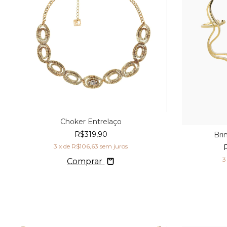
Choker Entrelaço
R$319,90
Bri
3
x de
R$106,63
sem juros
3
Comprar