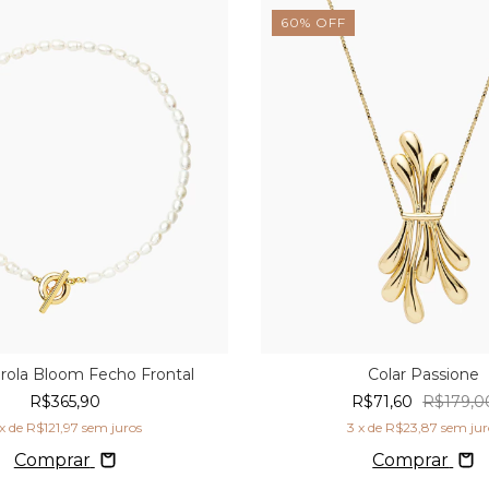
60
%
OFF
érola Bloom Fecho Frontal
Colar Passione
R$365,90
R$71,60
R$179,0
x de
R$121,97
sem juros
3
x de
R$23,87
sem jur
Comprar
Comprar