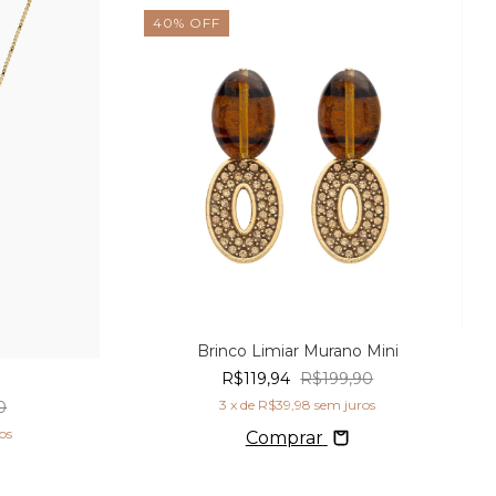
40
%
OFF
Brinco Limiar Murano Mini
R$119,94
R$199,90
3
x de
R$39,98
sem juros
0
os
Comprar