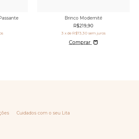
Passante
Brinco Modernité
R$219,90
os
3
x de
R$73,30
sem juros
Comprar
ções
Cuidados com o seu Lita