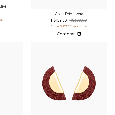
Mini
Colar Primavera
os
R$159,60
R$399,00
3
x de
R$53,20
sem juros
Comprar