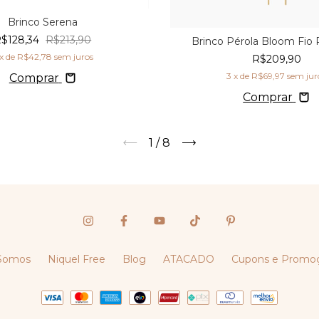
Brinco Serena
$128,34
R$213,90
Brinco Pérola Bloom Fio 
x de
R$42,78
sem juros
R$209,90
3
x de
R$69,97
sem jur
Comprar
Comprar
1
/
8
Somos
Niquel Free
Blog
ATACADO
Cupons e Promo