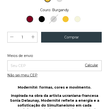
18K
Couro:
Burgandy
Noir
Safran
Burgandy
Métallique
Amande
Alterar CEP
Entregas para o CEP:
Meios de envio
Calcular
Não sei meu CEP
Modernité: formas, cores e movimento.
Inspirada na obra da artista ucraniana-francesa
Sonia Delaunay, Modernité reflete a energia e a
sofisticação do Simultaneísmo em cada