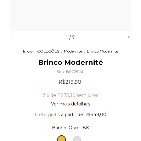
1
/
7
Início
.
COLEÇÕES
.
Modernité
.
Brinco Modernité
Brinco Modernité
SKU:
B07251AL
R$219,90
3
x de
R$73,30
sem juros
Ver mais detalhes
Frete grátis
a partir de
R$449,00
Banho:
Ouro 18K
Ouro
Prata