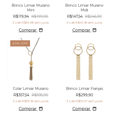
Brinco Limiar Murano
Brinco Limiar Murano
Mini
Midi
R$119,94
R$199,90
R$147,54
R$245,90
3
x de
R$39,98
sem juros
3
x de
R$49,18
sem juros
Comprar
Comprar
40
%
OFF
Colar Limiar Murano
Brinco Limiar Franjas
R$357,54
R$595,90
R$299,90
3
x de
R$119,18
sem juros
3
x de
R$99,97
sem juros
Comprar
Comprar