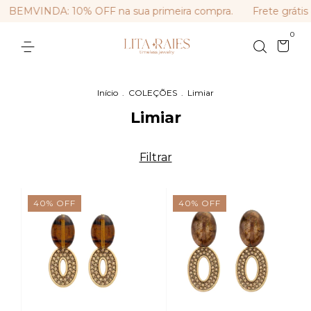
BEMVINDA: 10% OFF na sua primeira compra.
Frete grátis
0
Início
.
COLEÇÕES
.
Limiar
Limiar
Filtrar
40
%
OFF
40
%
OFF