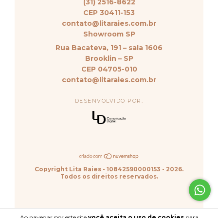
(31) 2516-8622
CEP 30411-153
contato@litaraies.com.br
Showroom SP
Rua Bacateva, 191 – sala 1606
Brooklin – SP
CEP 04705-010
contato@litaraies.com.br
DESENVOLVIDO POR:
Copyright Lita Raies - 10842590000153 - 2026.
Todos os direitos reservados.
Ao navegar por este site
você aceita o uso de cookies
para