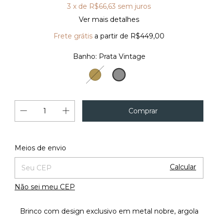
3
x de
R$66,63
sem juros
Ver mais detalhes
Frete grátis
a partir de
R$449,00
Banho:
Prata Vintage
Prata
Ouro
Vintage
Vintage
Alterar CEP
Entregas para o CEP:
Meios de envio
Calcular
Não sei meu CEP
Brinco com design exclusivo em metal nobre, argola