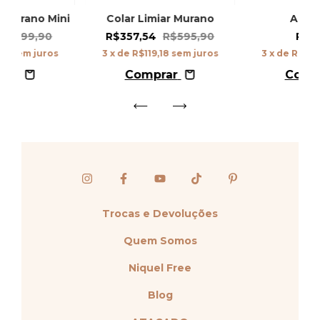
r Murano Mini
Colar Limiar Murano
Anel 
R$199,90
R$357,54
R$595,90
R$13
98
sem juros
3
x de
R$119,18
sem juros
3
x de
R$45,
rar
Comprar
Comp
Trocas e Devoluções
Quem Somos
Niquel Free
Blog