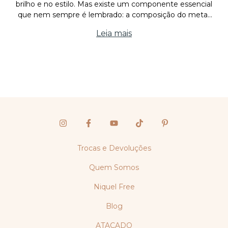
brilho e no estilo. Mas existe um componente essencial
que nem sempre é lembrado: a composição do metal.
Entre os elementos mais comuns na fabricação de
Leia mais
acessórios, o níquel é um dos que mais merece at
Trocas e Devoluções
Quem Somos
Niquel Free
Blog
ATACADO