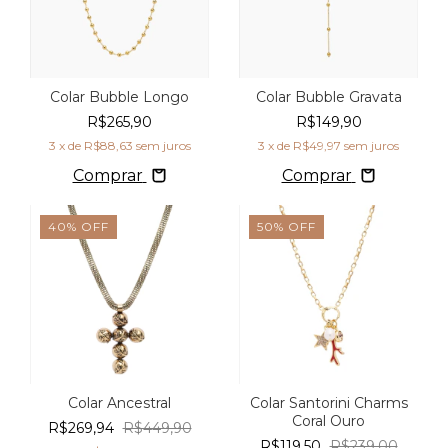
Colar Bubble Longo
Colar Bubble Gravata
R$265,90
R$149,90
3
x de
R$88,63
sem juros
3
x de
R$49,97
sem juros
Comprar
Comprar
40
%
OFF
50
%
OFF
Colar Ancestral
Colar Santorini Charms
Coral Ouro
R$269,94
R$449,90
R$119,50
R$239,00