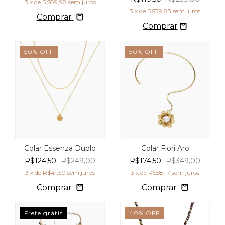
3
x de
R$89,98
sem juros
3
x de
R$39,83
sem juros
Comprar
50
%
OFF
50
%
OFF
Colar Essenza Duplo
Colar Fiori Aro
R$124,50
R$249,00
R$174,50
R$349,00
3
x de
R$41,50
sem juros
3
x de
R$58,17
sem juros
Comprar
Comprar
Frete grátis
40
%
OFF