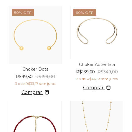
50
%
OFF
60
%
OFF
Choker Autêntica
Choker Dots
R$139,60
R$349,00
R$99,50
R$199,00
3
x de
R$46,53
sem juros
3
x de
R$33,17
sem juros
Comprar
Comprar