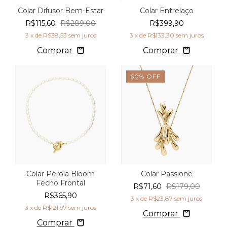
Colar Difusor Bem-Estar
Colar Entrelaço
R$115,60
R$289,00
R$399,90
3
x de
R$38,53
sem juros
3
x de
R$133,30
sem juros
Comprar
Comprar
60
%
OFF
Colar Pérola Bloom
Colar Passione
Fecho Frontal
R$71,60
R$179,00
R$365,90
3
x de
R$23,87
sem juros
3
x de
R$121,97
sem juros
Comprar
Comprar