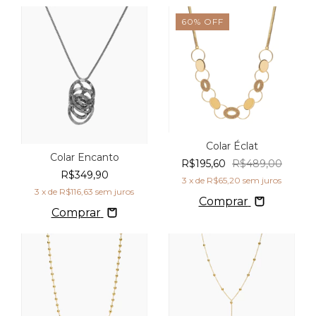
60
%
OFF
Colar Éclat
Colar Encanto
R$195,60
R$489,00
R$349,90
3
x de
R$65,20
sem juros
3
x de
R$116,63
sem juros
Comprar
Comprar