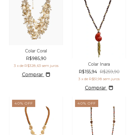
Colar Coral
R$985,90
Colar Inara
3
x de
R$328,63
sem juros
R$155,94
R$259,90
Comprar
3
x de
R$51,98
sem juros
Comprar
40
%
OFF
40
%
OFF