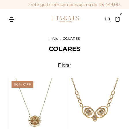
Frete grátis em compras acima de R$ 449,00.
Par
0
Início
.
COLARES
COLARES
Filtrar
60
%
OFF