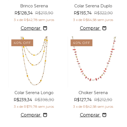
Brinco Serena
Colar Serena Duplo
R$128,34
R$213,90
R$193,74
R$322,90
3
x de
R$42,78
sem juros
3
x de
R$64,58
sem juros
Comprar
Comprar
40
%
OFF
40
%
OFF
Colar Serena Longo
Choker Serena
R$239,34
R$398,90
R$127,74
R$212,90
3
x de
R$79,78
sem juros
3
x de
R$42,58
sem juros
Comprar
Comprar