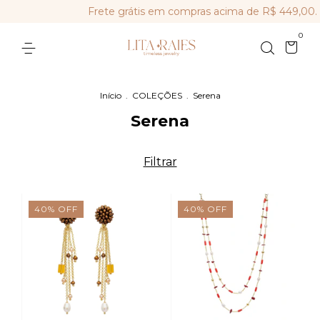
Frete grátis em compras acima de R$ 449,00.
0
Início
.
COLEÇÕES
.
Serena
Serena
Filtrar
40
%
OFF
40
%
OFF