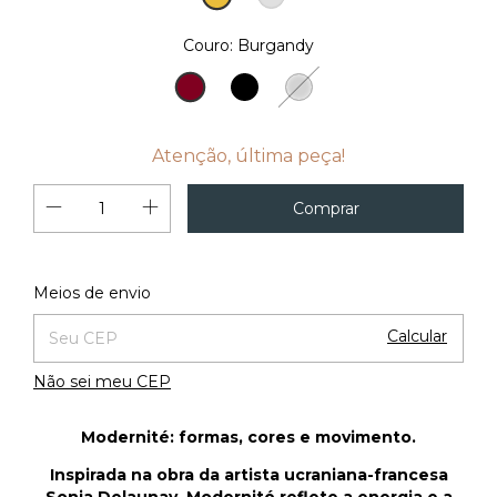
18K
Couro:
Burgandy
Noir
Burgandy
Métallique
Atenção, última peça!
Alterar CEP
Entregas para o CEP:
Meios de envio
Calcular
Não sei meu CEP
Modernité: formas, cores e movimento.
Inspirada na obra da artista ucraniana-francesa
Sonia Delaunay, Modernité reflete a energia e a