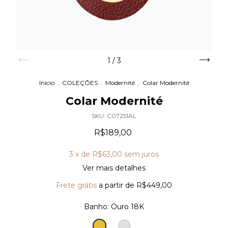
1
/
3
Início
.
COLEÇÕES
.
Modernité
.
Colar Modernité
Colar Modernité
SKU:
C07251AL
R$189,00
3
x de
R$63,00
sem juros
Ver mais detalhes
Frete grátis
a partir de
R$449,00
Banho:
Ouro 18K
Ouro
Prata