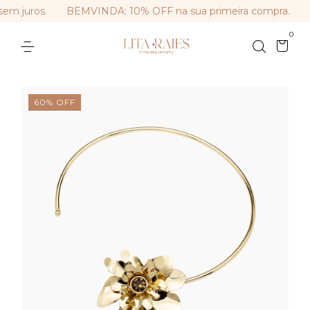
m juros.
BEMVINDA: 10% OFF na sua primeira compra.
F
0
60
%
OFF