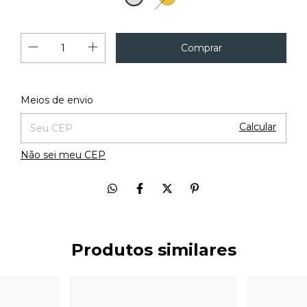
Alterar CEP
Entregas para o CEP:
Meios de envio
Calcular
Não sei meu CEP
Produtos similares