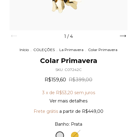
1
/
4
Início
.
COLEÇÕES
.
La Primavera
.
Colar Primavera
Colar Primavera
SKU:
C07242C
R$159,60
R$399,00
3
x de
R$53,20
sem juros
Ver mais detalhes
Frete grátis
a partir de
R$449,00
Banho:
Prata
Prata
Ouro