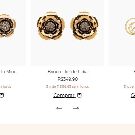
dia Mini
Brinco Flor de Lídia
0
R$349,90
m juros
3
x de
R$116,63
sem juros
3
x de
Comprar
C