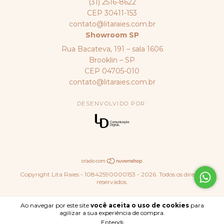
(31) 2516-8622
CEP 30411-153
contato@litaraies.com.br
Showroom SP
Rua Bacateva, 191 – sala 1606
Brooklin – SP
CEP 04705-010
contato@litaraies.com.br
DESENVOLVIDO POR:
Copyright Lita Raies - 10842590000153 - 2026. Todos os direitos
reservados.
Ao navegar por este site
você aceita o uso de cookies
para
agilizar a sua experiência de compra.
Entendi