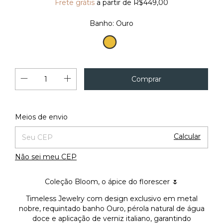
Frete grátis
a partir de
R$449,00
Banho:
Ouro
Ouro
Alterar CEP
Entregas para o CEP:
Meios de envio
Calcular
Não sei meu CEP
Coleção Bloom, o ápice do florescer 🌷
Timeless Jewelry com design exclusivo em metal
nobre, requintado banho Ouro, pérola natural de água
doce e aplicação de verniz italiano, garantindo