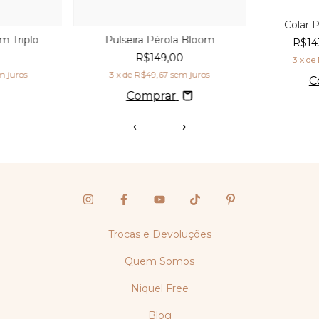
Colar 
m Triplo
Pulseira Pérola Bloom
R$14
0
R$149,00
3
x de
m juros
3
x de
R$49,67
sem juros
C
Comprar
Trocas e Devoluções
Quem Somos
Niquel Free
Blog