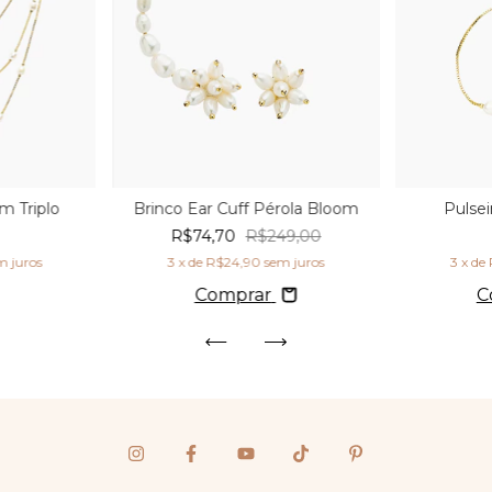
m Triplo
Brinco Ear Cuff Pérola Bloom
Pulse
0
R$74,70
R$249,00
m juros
3
x de
R$24,90
sem juros
3
x de
Comprar
C