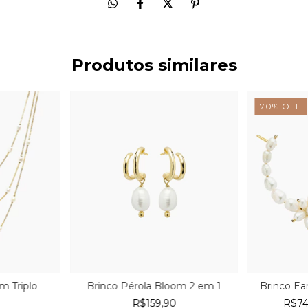
Produtos similares
70
%
OFF
m Triplo
Brinco Pérola Bloom 2 em 1
Brinco Ea
0
R$159,90
R$7