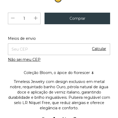
Alterar CEP
Entregas para o CEP:
Meios de envio
Calcular
Não sei meu CEP
Coleção Bloom, o ápice do florescer 🌷
Timeless Jewelry com design exclusivo em metal
nobre, requintado banho Ouro, pérola natural de água
doce e aplicação de verniz italiano, garantindo
durabilidade e brilho inigualáveis. Pulseira regulável com
selo LR Níquel Free, que reduz alergias e oferece
elegância e conforto.