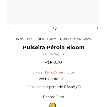
1
/
3
Início
.
COLEÇÕES
.
Bloom
.
Pulseira Pérola Bloom
Pulseira Pérola Bloom
SKU:
P03A241X
R$149,00
3
x de
R$49,67
sem juros
Ver mais detalhes
Frete grátis
a partir de
R$449,00
Banho:
Ouro
Ouro