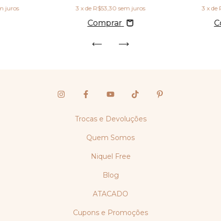
m juros
3
x de
R$53,30
sem juros
3
x de
Comprar
C
Trocas e Devoluções
Quem Somos
Niquel Free
Blog
ATACADO
Cupons e Promoções