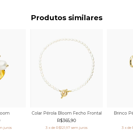
Produtos similares
Bloom
Colar Pérola Bloom Fecho Frontal
Brinco P
0
R$365,90
m juros
3
x de
R$121,97
sem juros
3
x de