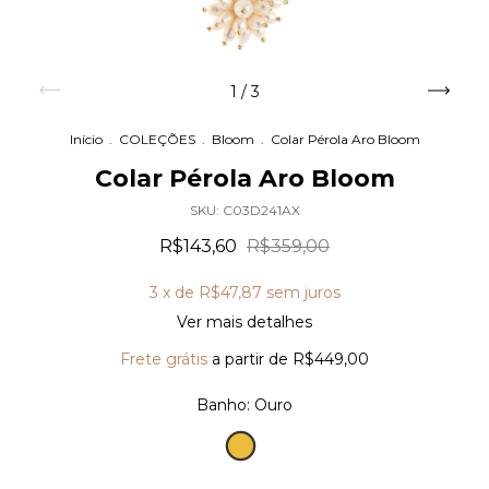
1
/
3
Início
.
COLEÇÕES
.
Bloom
.
Colar Pérola Aro Bloom
Colar Pérola Aro Bloom
SKU:
C03D241AX
R$143,60
R$359,00
3
x de
R$47,87
sem juros
Ver mais detalhes
Frete grátis
a partir de
R$449,00
Banho:
Ouro
Ouro