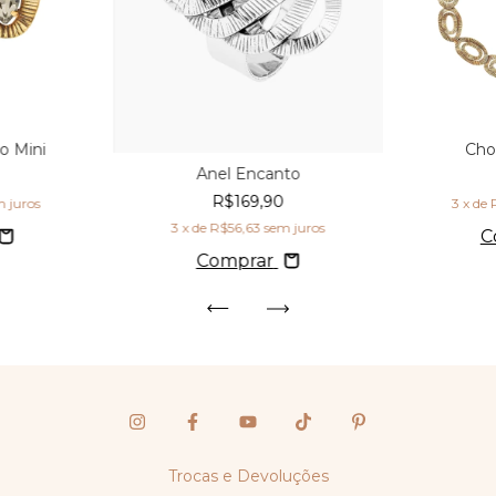
o Mini
Cho
Anel Encanto
R$169,90
 juros
3
x de
3
x de
R$56,63
sem juros
C
Comprar
Trocas e Devoluções