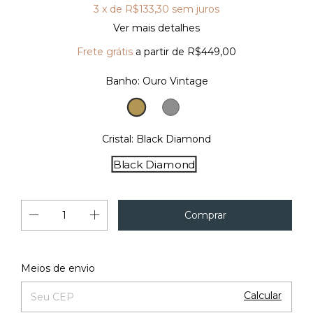
3
x de
R$133,30
sem juros
Ver mais detalhes
Frete grátis
a partir de
R$449,00
Banho:
Ouro Vintage
Ouro
Prata
Vintage
Vintage
Cristal:
Black Diamond
Black Diamond
Alterar CEP
Entregas para o CEP:
Meios de envio
Calcular