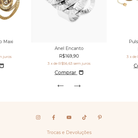
o Maxi
Puls
Anel Encanto
R$169,90
m juros
3
x de
3
x de
R$56,63
sem juros
C
Comprar
Trocas e Devoluções