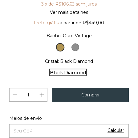
3
x de
R$106,63
sem juros
Ver mais detalhes
Frete grátis
a partir de
R$449,00
Banho:
Ouro Vintage
Ouro
Prata
Vintage
Vintage
Cristal:
Black Diamond
Black Diamond
Alterar CEP
Entregas para o CEP:
Meios de envio
Calcular