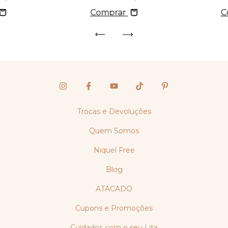
Comprar
C
Trocas e Devoluções
Quem Somos
Niquel Free
Blog
ATACADO
Cupons e Promoções
Cuidados com o seu Lita