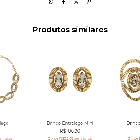
Produtos similares
laço
Brinco Entrelaço Mini
Brinc
R$106,90
m juros
3
x de
R$35,63
sem juros
3
x de