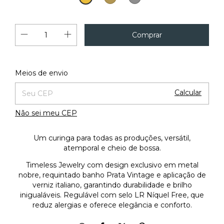
Vintage
Vintage
18K
Alterar CEP
Entregas para o CEP:
Meios de envio
Calcular
Não sei meu CEP
Um curinga para todas as produções, versátil,
atemporal e cheio de bossa.
Timeless Jewelry com design exclusivo em metal
nobre, requintado banho Prata Vintage e aplicação de
verniz italiano, garantindo durabilidade e brilho
inigualáveis. Regulável com selo LR Níquel Free, que
reduz alergias e oferece elegância e conforto.