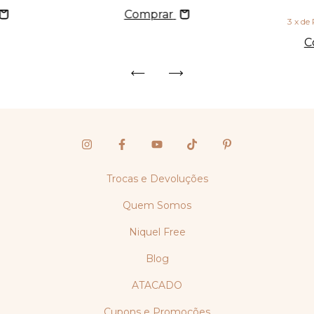
Comprar
3
x de
C
Trocas e Devoluções
Quem Somos
Niquel Free
Blog
ATACADO
Cupons e Promoções