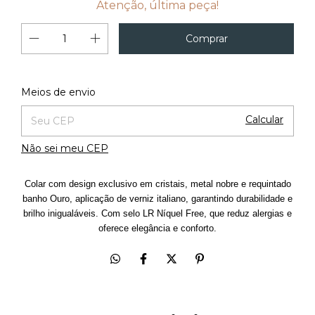
Atenção, última peça!
Alterar CEP
Entregas para o CEP:
Meios de envio
Calcular
Não sei meu CEP
Colar com design exclusivo em cristais, metal nobre e requintado
banho Ouro, aplicação de verniz italiano, garantindo durabilidade e
brilho inigualáveis. Com selo LR Níquel Free, que reduz alergias e
oferece elegância e conforto.