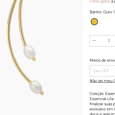
Frete grátis
a 
Banho:
Ouro 
Ouro
18K
Entregas para
Meios de envi
Não sei meu 
Coleção Essenc
Essencial Lita
finalizar sua
exclusivo em 
doce e aplicaç