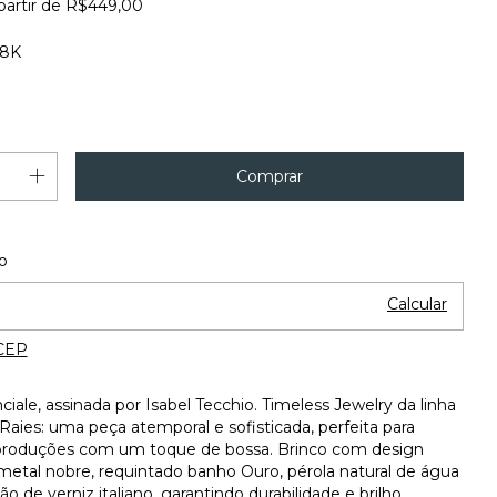
partir de
R$449,00
18K
Alterar CEP
 o CEP:
o
Calcular
CEP
iale, assinada por Isabel Tecchio. Timeless Jewelry da linha
 Raies: uma peça atemporal e sofisticada, perfeita para
s produções com um toque de bossa. Brinco com design
metal nobre, requintado banho Ouro, pérola natural de água
ão de verniz italiano, garantindo durabilidade e brilho