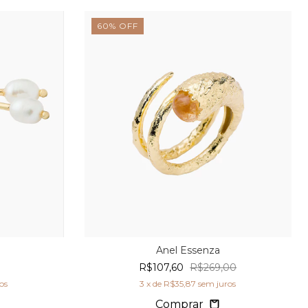
60
%
OFF
Anel Essenza
R$107,60
R$269,00
os
3
x de
R$35,87
sem juros
Comprar