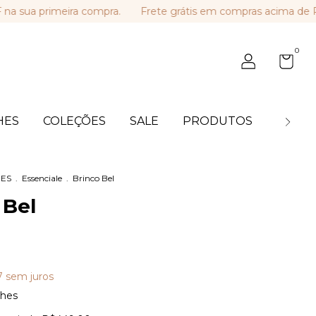
 primeira compra.
Frete grátis em compras acima de R$ 44
0
HES
COLEÇÕES
SALE
PRODUTOS
BLOG
ES
.
Essenciale
.
Brinco Bel
 Bel
7
sem juros
lhes