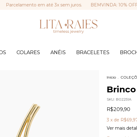
celamento em até 3x sem juros.
BEMVINDA: 10% OFF na sua
OS
COLARES
ANÉIS
BRACELETES
BROC
Início
.
COLEÇÕ
Brinco
SKU:
B02251A
R$209,90
3
x de
R$69,9
Ver mais deta