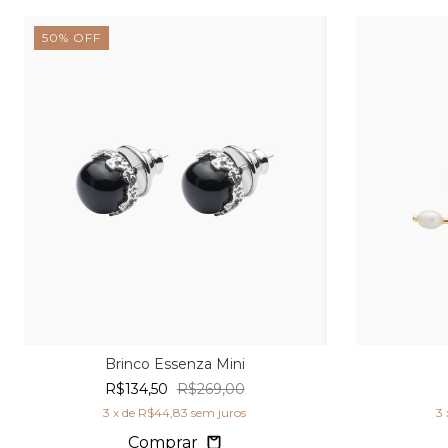
50
%
OFF
Brinco Essenza Mini
R$134,50
R$269,00
3
x de
R$44,83
sem juros
3
Comprar