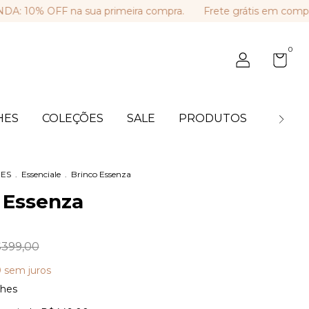
% OFF na sua primeira compra.
Frete grátis em compras a
0
HES
COLEÇÕES
SALE
PRODUTOS
BLOG
ES
.
Essenciale
.
Brinco Essenza
 Essenza
399,00
0
sem juros
lhes