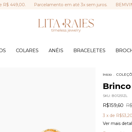
449,00.
Parcelamento em até 3x sem juros.
BEMVINDA: 10
OS
COLARES
ANÉIS
BRACELETES
BROC
Início
.
COLEÇÕ
Brinco
SKU:
B01251ZL
R$159,60
R$
3
x de
R$53,2
Ver mais deta