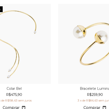
s
Colar Bel
Bracelete Lumin
R$475,90
R$259,90
x de
R$158,63
sem juros
3
x de
R$86,63
sem ju
Comprar
Comprar