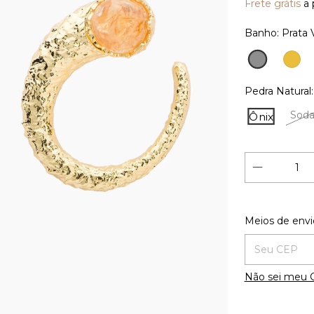
Frete grátis
a 
Banho:
Prata 
Prata
Ouro
18K
Vintage
Pedra Natural
Sodal
Ônix
Entregas para
Meios de envi
Não sei meu 