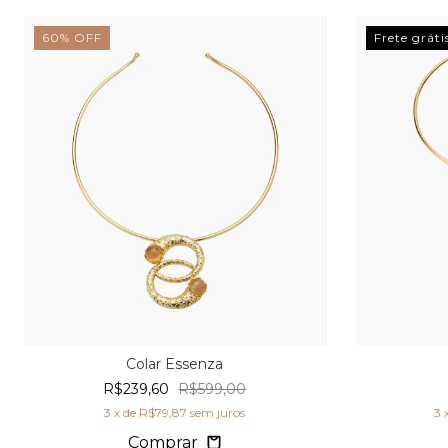
60
%
OFF
Frete gráti
Colar Essenza
R$239,60
R$599,00
3
x de
R$79,87
sem juros
3
Comprar