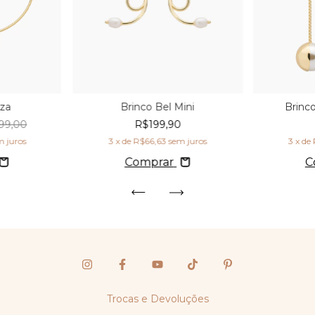
nza
Brinco Bel Mini
Brinc
99,00
R$199,90
m juros
3
x de
R$66,63
sem juros
3
x de
Comprar
C
Trocas e Devoluções