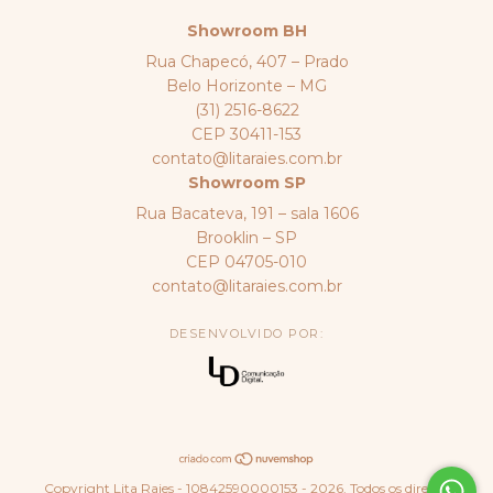
Showroom BH
Rua Chapecó, 407 – Prado
Belo Horizonte – MG
(31) 2516-8622
CEP 30411-153
contato@litaraies.com.br
Showroom SP
Rua Bacateva, 191 – sala 1606
Brooklin – SP
CEP 04705-010
contato@litaraies.com.br
DESENVOLVIDO POR:
Copyright Lita Raies - 10842590000153 - 2026. Todos os direitos