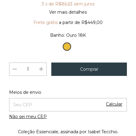
3
x de
R$86,63
sem juros
Ver mais detalhes
Frete grátis
a partir de
R$449,00
Banho:
Ouro 18K
Ouro
18K
Alterar CEP
Entregas para o CEP:
Meios de envio
Calcular
Não sei meu CEP
Coleção Essenciale, assinada por Isabel Tecchio.