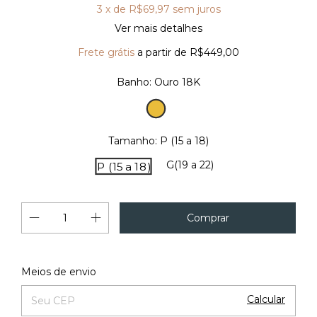
3
x de
R$69,97
sem juros
Ver mais detalhes
Frete grátis
a partir de
R$449,00
Banho:
Ouro 18K
Ouro
18K
Tamanho:
P (15 a 18)
G(19 a 22)
P (15 a 18)
Alterar CEP
Entregas para o CEP:
Meios de envio
Calcular