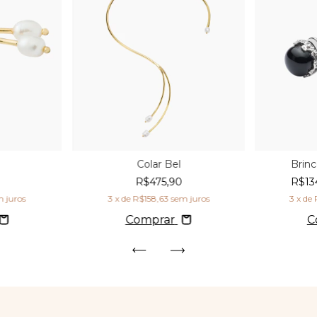
Colar Bel
Brin
R$475,90
R$13
 juros
3
x de
R$158,63
sem juros
3
x de
Comprar
C