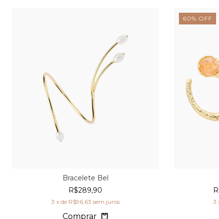
60
%
OFF
Bracelete Bel
R$289,90
R
3
x de
R$96,63
sem juros
3
Comprar