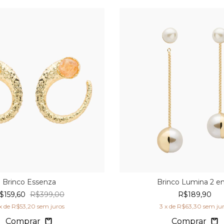
Brinco Essenza
Brinco Lumina 2 e
$159,60
R$399,00
R$189,90
x de
R$53,20
sem juros
3
x de
R$63,30
sem ju
Comprar
Comprar