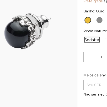
Frete grátis
a 
Banho:
Ouro 
Ouro
Prata
Vinta
18K
Pedra Natural
C
Sodalita
Entregas para
Meios de envi
Não sei meu 