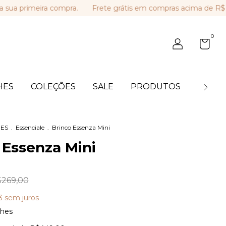
imeira compra.
Frete grátis em compras acima de R$ 449,0
0
HES
COLEÇÕES
SALE
PRODUTOS
BLOG
ES
.
Essenciale
.
Brinco Essenza Mini
 Essenza Mini
269,00
3
sem juros
lhes