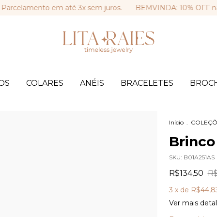
lamento em até 3x sem juros.
BEMVINDA: 10% OFF na sua pr
OS
COLARES
ANÉIS
BRACELETES
BROC
Início
.
COLEÇÕ
Brinco
SKU:
B01A251AS
R$134,50
R$
3
x de
R$44,8
Ver mais deta