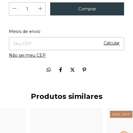
Alterar CEP
Entregas para o CEP:
Meios de envio
Calcular
Não sei meu CEP
Produtos similares
60
%
OFF