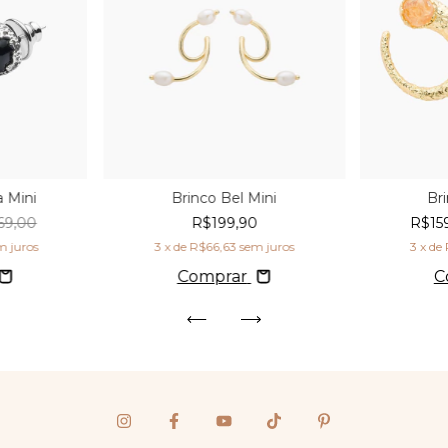
 Mini
Brinco Bel Mini
Br
69,00
R$199,90
R$15
m juros
3
x de
R$66,63
sem juros
3
x de
Comprar
C