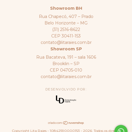
Showroom BH
Rua Chapecó, 407 – Prado
Belo Horizonte – MG
(31) 2516-8622
CEP 30411-153
contato@litaraies.com.br
Showroom SP
Rua Bacateva, 191 – sala 1606
Brooklin – SP
CEP 04705-010
contato@litaraies.com.br
DESENVOLVIDO POR:
Copyright Lita Raies - 10842590000153 - 2026. Todos os direitos