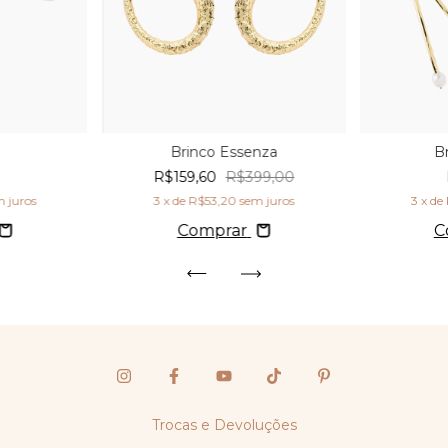
Brinco Essenza
B
R$159,60
R$399,00
 juros
3
x de
R$53,20
sem juros
3
x de
Comprar
C
Trocas e Devoluções