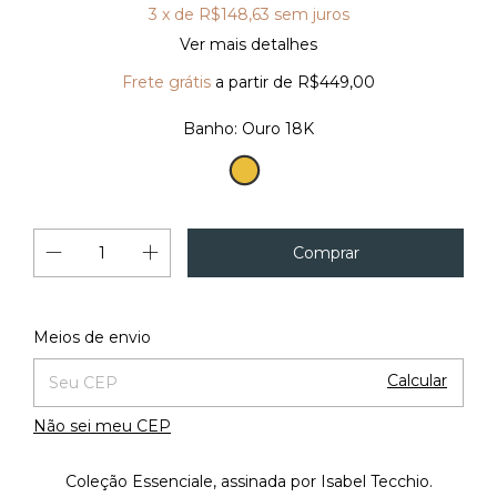
3
x de
R$148,63
sem juros
Ver mais detalhes
Frete grátis
a partir de
R$449,00
Banho:
Ouro 18K
Ouro
18K
Alterar CEP
Entregas para o CEP:
Meios de envio
Calcular
Não sei meu CEP
Coleção Essenciale, assinada por Isabel Tecchio.