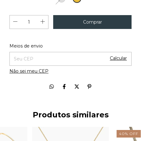
Alterar CEP
Entregas para o CEP:
Meios de envio
Calcular
Não sei meu CEP
Produtos similares
40
%
OFF