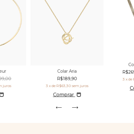
Co
eur
Colar Aria
R$26
99,00
R$189,90
3
x de
m juros
3
x de
R$63,30
sem juros
C
Comprar