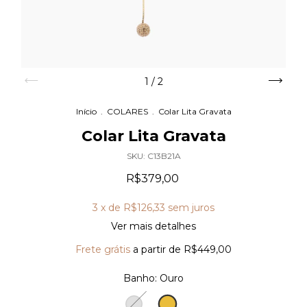
1
/
2
Início
.
COLARES
.
Colar Lita Gravata
Colar Lita Gravata
SKU:
C13B21A
R$379,00
3
x de
R$126,33
sem juros
Ver mais detalhes
Frete grátis
a partir de
R$449,00
Banho:
Ouro
Ouro
Prata