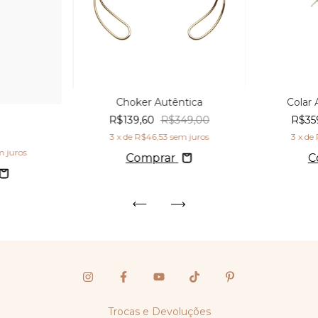
Choker Autêntica
Colar
R$139,60
R$349,00
R$35
0
3
x de
R$46,53
sem juros
3
x de
m juros
Comprar
C
Trocas e Devoluções