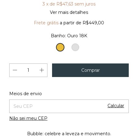
3
x de
R$47,63
sem juros
Ver mais detalhes
Frete grátis
a partir de
R$449,00
Banho:
Ouro 18K
Ouro
Prata
18K
Alterar CEP
Entregas para o CEP:
Meios de envio
Calcular
Não sei meu CEP
Bubble: celebre a leveza e movimento.