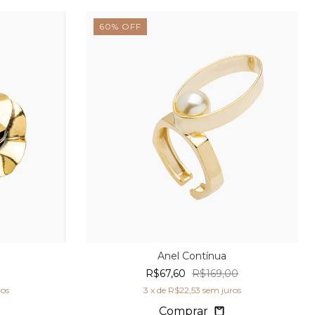
60
%
OFF
Anel Contínua
R$67,60
R$169,00
ros
3
x de
R$22,53
sem juros
Comprar