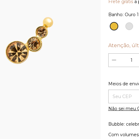
Frete grátis
a 
Banho:
Ouro 
Ouro
Prata
18K
Atenção, últ
Entregas para
Meios de envi
Não sei meu 
Bubble: celeb
Com volumes 