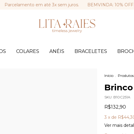
celamento em até 3x sem juros.
BEMVINDA: 10% OFF na sua 
OS
COLARES
ANÉIS
BRACELETES
BROC
Início
.
Produtos
Brinco
SKU:
B10C251A
R$132,90
3
x de
R$44,3
Ver mais deta