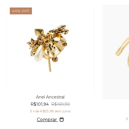
40
%
OFF
Anel Ancestral
R$101,94
R$169,90
3
x de
R$33,98
sem juros
3
Comprar