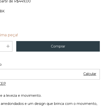
partir de
R$449,00
18K
ima peça!
Alterar CEP
 o CEP:
o
Calcular
CEP
re a leveza e movimento.
arredondados e um design que brinca com o movimento,