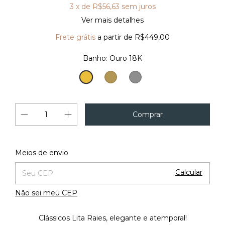
3
x de
R$56,63
sem juros
Ver mais detalhes
Frete grátis
a partir de
R$449,00
Banho:
Ouro 18K
Ouro
Ouro
Prata
Vintage
Vintage
18K
Alterar CEP
Entregas para o CEP:
Meios de envio
Calcular
Não sei meu CEP
Clássicos Lita Raies, elegante e atemporal!