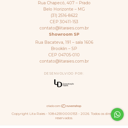
Rua Chapecó, 407 – Prado
Belo Horizonte – MG
(31) 2516-8622
CEP 30411-153
contato@litaraies.com.br
Showroom SP
Rua Bacateva, 191 – sala 1606
Brooklin – SP
CEP 04705-010
contato@litaraies.com.br
DESENVOLVIDO POR:
Copyright Lita Raies - 10842590000153 - 2026. Todos os direitos
reservados.