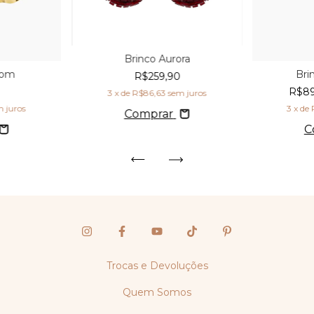
Brinco Aurora
som
Bri
R$259,90
R$8
3
x de
R$86,63
sem juros
 juros
3
x de
Comprar
C
Trocas e Devoluções
Quem Somos