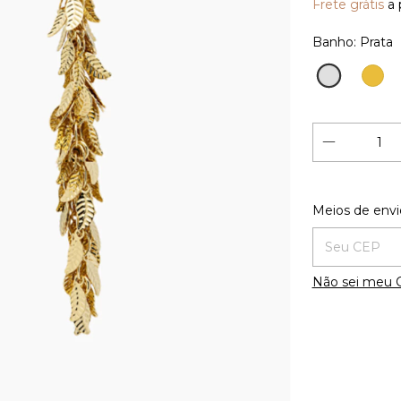
Frete grátis
a 
Banho:
Prata
Prata
Ouro
18K
Entregas para
Meios de envi
Não sei meu 