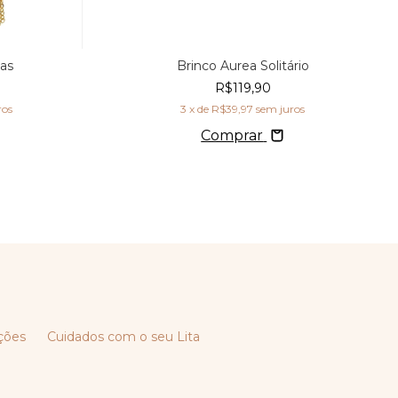
jas
Brinco Aurea Solitário
R$119,90
ros
3
x de
R$39,97
sem juros
Comprar
ções
Cuidados com o seu Lita