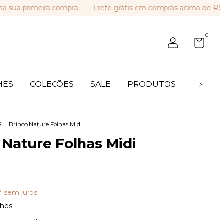
primeira compra.
Frete grátis em compras acima de R$ 449
0
HES
COLEÇÕES
SALE
PRODUTOS
BLOG
S
.
Brinco Nature Folhas Midi
 Nature Folhas Midi
7
sem juros
lhes