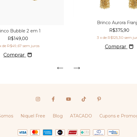
Brinco Aurora Fran
R$375,90
inco Bubble 2 em 1
3
x de
R$125,30
sem ju
R$149,00
x de
R$49,67
sem juros
Comprar
Comprar
Somos
Niquel Free
Blog
ATACADO
Cupons e Promo