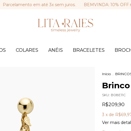
celamento em até 3x sem juros.
BEMVINDA: 10% OFF na sua 
OS
COLARES
ANÉIS
BRACELETES
BROC
Início
.
BRINCO
Brinco
SKU:
B08E11C
R$209,90
3
x de
R$69,9
Ver mais deta