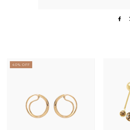
40
%
OFF