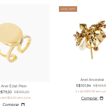
40
%
OFF
Anel Ancestral
R$101,94
R$169,
Anel Éclat Plein
3
x de
R$33,98
sem ju
R$79,50
R$159,00
x de
R$26,50
sem juros
Comprar
Comprar