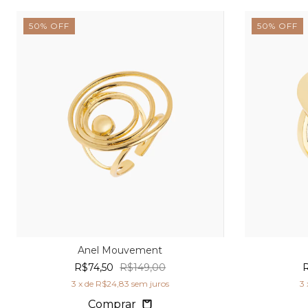
50
%
OFF
50
%
OFF
Anel Mouvement
R$74,50
R$149,00
3
x de
R$24,83
sem juros
3
Comprar