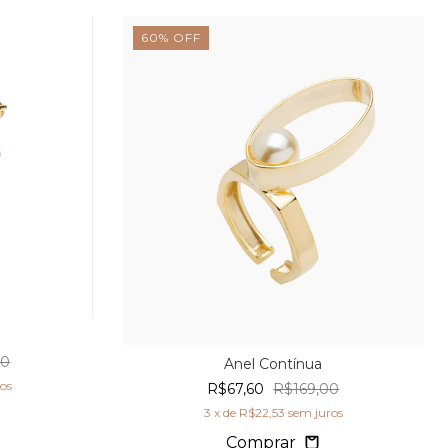
60
%
OFF
90
Anel Contínua
ros
R$67,60
R$169,00
3
x de
R$22,53
sem juros
Comprar