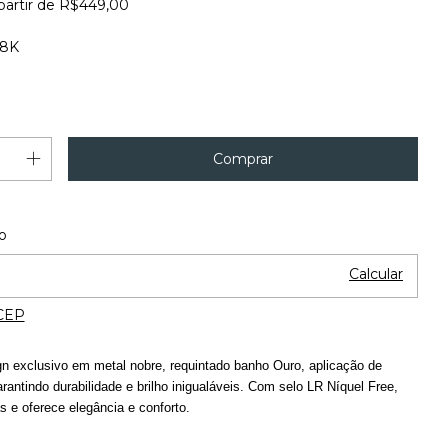
partir de
R$449,00
18K
Alterar CEP
 o CEP:
o
Calcular
CEP
n exclusivo em metal nobre, requintado banho Ouro, aplicação de
garantindo durabilidade e brilho inigualáveis. Com selo LR Níquel Free,
s e oferece elegância e conforto.