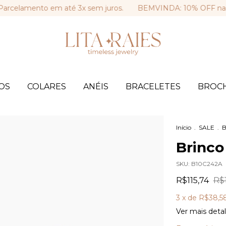
mento em até 3x sem juros.
BEMVINDA: 10% OFF na sua prim
OS
COLARES
ANÉIS
BRACELETES
BROC
Início
.
SALE
.
B
Brinco
SKU:
B10C242A
R$115,74
R$
3
x de
R$38,5
Ver mais deta