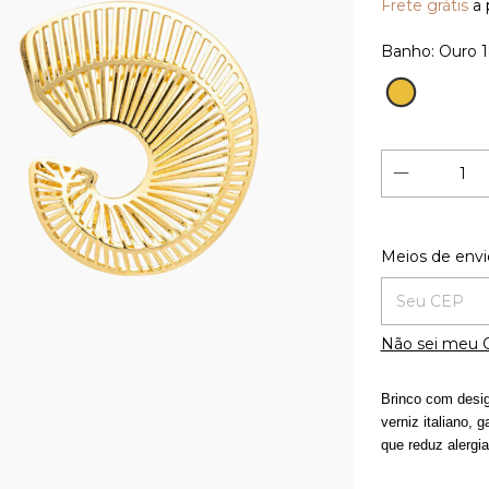
Frete grátis
a 
Banho:
Ouro 
Ouro
18K
Entregas para
Meios de envi
Não sei meu 
Brinco com desig
verniz italiano, 
que reduz alergia