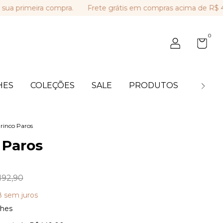
eira compra.
Frete grátis em compras acima de R$ 449,00.
0
HES
COLEÇÕES
SALE
PRODUTOS
BLOG
rinco Paros
 Paros
192,90
8
sem juros
lhes