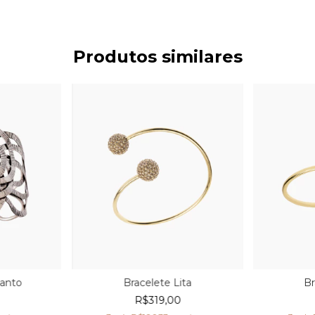
Produtos similares
canto
Bracelete Lita
Br
R$319,00