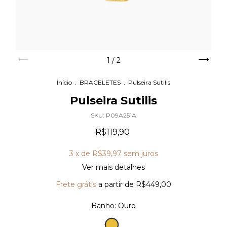
1
/
2
Início
.
BRACELETES
.
Pulseira Sutilis
Pulseira Sutilis
SKU:
P09A251A
R$119,90
3
x de
R$39,97
sem juros
Ver mais detalhes
Frete grátis
a partir de
R$449,00
Banho:
Ouro
Ouro