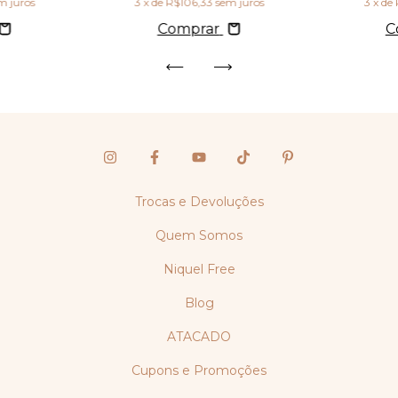
m juros
3
x de
R$106,33
sem juros
3
x de
Comprar
C
Trocas e Devoluções
Quem Somos
Niquel Free
Blog
ATACADO
Cupons e Promoções