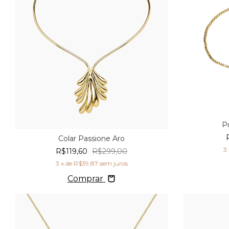
Pu
Colar Passione Aro
3
R$119,60
R$299,00
3
x de
R$39,87
sem juros
Comprar