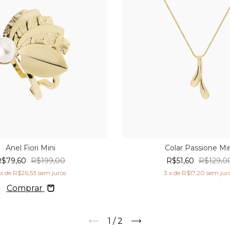
Anel Fiori Mini
Colar Passione Mi
R$79,60
R$199,00
R$51,60
R$129,0
x de
R$26,53
sem juros
3
x de
R$17,20
sem jur
Comprar
1
/
2