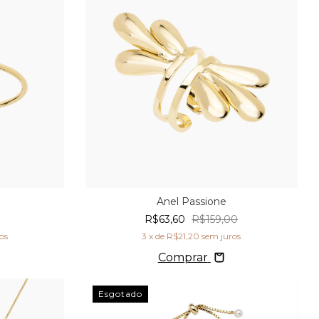
Anel Passione
R$63,60
R$159,00
os
3
x de
R$21,20
sem juros
Comprar
Esgotado