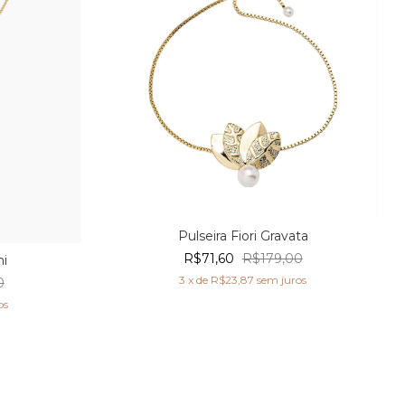
Pulseira Fiori Gravata
R$71,60
R$179,00
ni
3
x de
R$23,87
sem juros
0
os