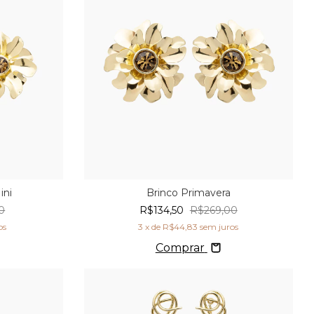
ini
Brinco Primavera
0
R$134,50
R$269,00
os
3
x de
R$44,83
sem juros
Comprar