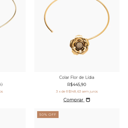
Colar Flor de Lídia
00
R$445,90
os
3
x de
R$148,63
sem juros
Comprar
50
%
OFF