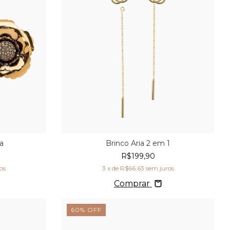
ia
Brinco Aria 2 em 1
R$199,90
os
3
x de
R$66,63
sem juros
Comprar
60
%
OFF