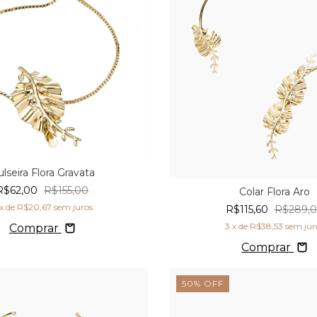
lseira Flora Gravata
R$62,00
R$155,00
Colar Flora Aro
x de
R$20,67
sem juros
R$115,60
R$289,
3
x de
R$38,53
sem jur
Comprar
Comprar
50
%
OFF