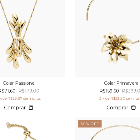
Colar Passione
Colar Primavera
R$71,60
R$179,00
R$159,60
R$399,
x de
R$23,87
sem juros
3
x de
R$53,20
sem jur
Comprar
Comprar
60
%
OFF