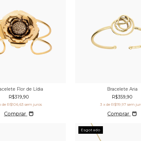
acelete Flor de Lídia
Bracelete Aria
R$319,90
R$359,90
x de
R$106,63
sem juros
3
x de
R$119,97
sem jur
Comprar
Comprar
Esgotado