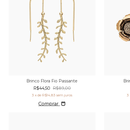
Brinco Flora Fio Passante
Bri
R$44,50
R$89,00
3
x de
R$14,83
sem juros
3
Comprar