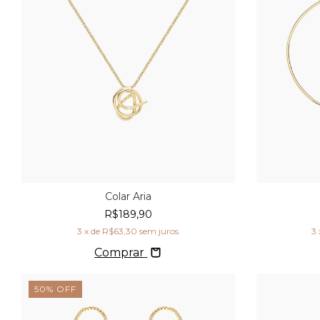
Colar Aria
R$189,90
3
x de
R$63,30
sem juros
3
Comprar
50
%
OFF