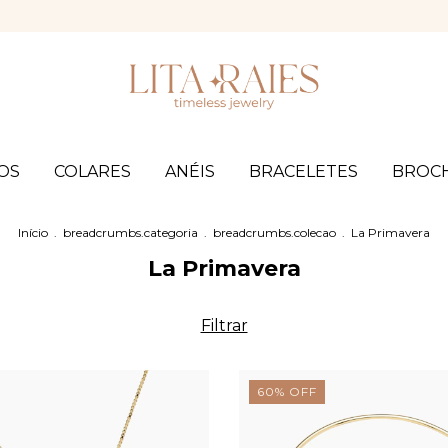
Fret
OS
COLARES
ANÉIS
BRACELETES
BROC
Início
.
breadcrumbs.categoria
.
breadcrumbs.colecao
.
La Primavera
La Primavera
Filtrar
60
%
OFF