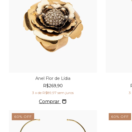
Anel Flor de Lídia
R$269,90
3
x de
R$89,97
sem juros
3
Comprar
60
%
OFF
60
%
OFF