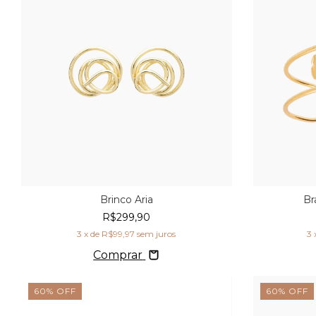
Brinco Aria
Br
R$299,90
3
x de
R$99,97
sem juros
3
Comprar
60
%
OFF
60
%
OFF