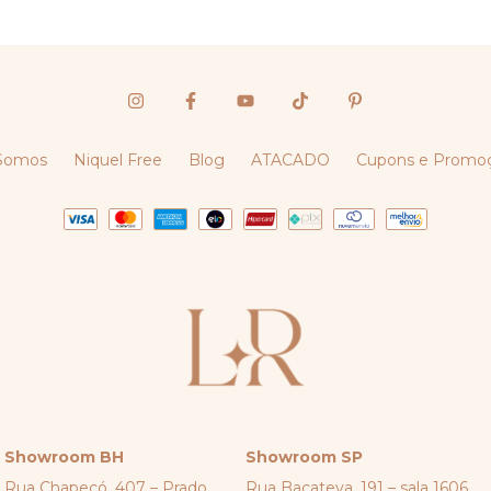
Somos
Niquel Free
Blog
ATACADO
Cupons e Promo
Showroom BH
Showroom SP
Rua Chapecó, 407 – Prado
Rua Bacateva, 191 – sala 1606