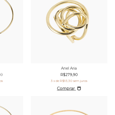
Anel Aria
00
R$279,90
os
3
x de
R$93,30
sem juros
Comprar