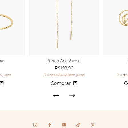
ria
Brinco Aria 2 em 1
R$199,90
m juros
3
x de
R$66,63
sem juros
3
x de
Comprar
C