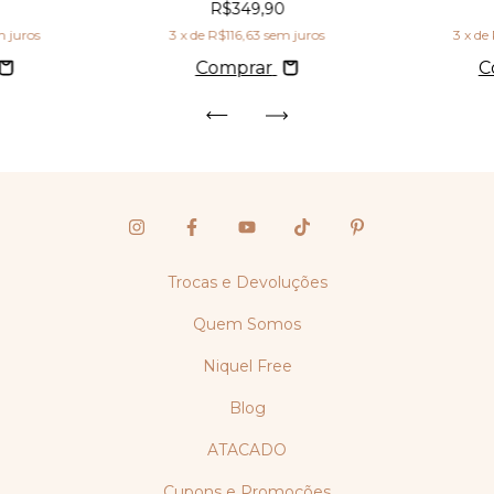
0
R$349,90
m juros
3
x de
R$116,63
sem juros
3
x de
Comprar
C
Trocas e Devoluções
Quem Somos
Niquel Free
Blog
ATACADO
Cupons e Promoções