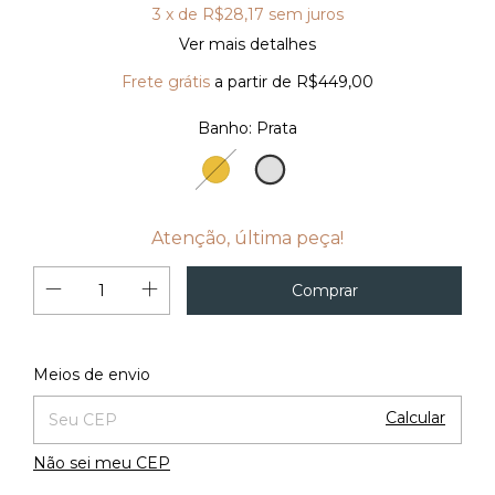
3
x de
R$28,17
sem juros
Ver mais detalhes
Frete grátis
a partir de
R$449,00
Banho:
Prata
Prata
Ouro
18K
Atenção, última peça!
Alterar CEP
Entregas para o CEP:
Meios de envio
Calcular
Não sei meu CEP