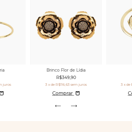
ria
Brinco Flor de Lídia
R$349,90
m juros
3
x de
R$116,63
sem juros
3
x de
Comprar
C