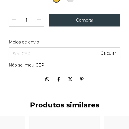
18K
Alterar CEP
Entregas para o CEP:
Meios de envio
Calcular
Não sei meu CEP
Produtos similares