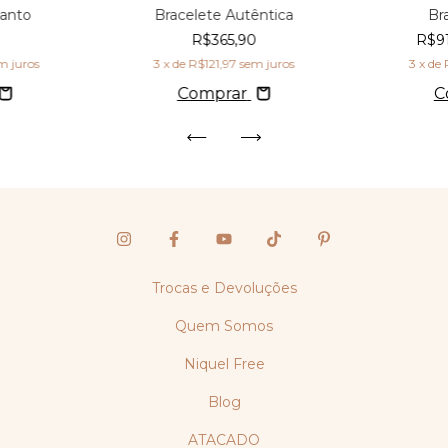
canto
Bracelete Autêntica
Br
R$365,90
R$9
m juros
3
x de
R$121,97
sem juros
3
x de
Comprar
C
Trocas e Devoluções
Quem Somos
Niquel Free
Blog
ATACADO