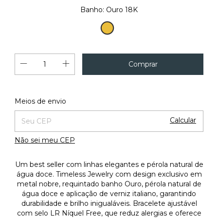
Banho:
Ouro 18K
Ouro
18K
Alterar CEP
Entregas para o CEP:
Meios de envio
Calcular
Não sei meu CEP
Um best seller com linhas elegantes e pérola natural de
água doce. Timeless Jewelry com design exclusivo em
metal nobre, requintado banho Ouro, pérola natural de
água doce e aplicação de verniz italiano, garantindo
durabilidade e brilho inigualáveis. Bracelete ajustável
com selo LR Níquel Free, que reduz alergias e oferece