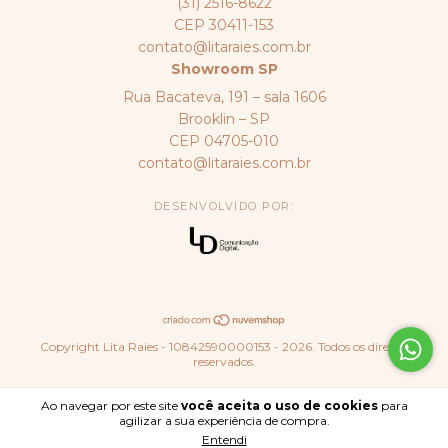
(31) 2516-8622
CEP 30411-153
contato@litaraies.com.br
Showroom SP
Rua Bacateva, 191 – sala 1606
Brooklin – SP
CEP 04705-010
contato@litaraies.com.br
DESENVOLVIDO POR:
Copyright Lita Raies - 10842590000153 - 2026. Todos os direitos
reservados.
Ao navegar por este site
você aceita o uso de cookies
para
agilizar a sua experiência de compra.
Entendi