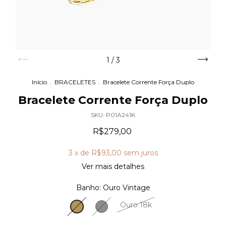
1
/
3
Início
.
BRACELETES
.
Bracelete Corrente Força Duplo
Bracelete Corrente Força Duplo
SKU:
P01A241K
R$279,00
3
x de
R$93,00
sem juros
Ver mais detalhes
Banho:
Ouro Vintage
Ouro 18k
Ouro
Prata
Vintage
Vintage