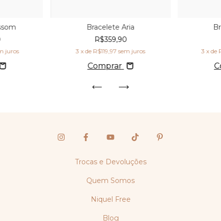
ossom
Bracelete Aria
Br
0
R$359,90
m juros
3
x de
R$119,97
sem juros
3
x de
Comprar
C
Trocas e Devoluções
Quem Somos
Niquel Free
Blog