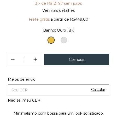
3
x de
R$121,97
sem juros
Ver mais detalhes
Frete grátis
a partir de
R$449,00
Banho:
Ouro 18K
Ouro
Prata
18K
Alterar CEP
Entregas para o CEP:
Meios de envio
Calcular
Não sei meu CEP
Minimalismo com bossa para um look sofisticado.