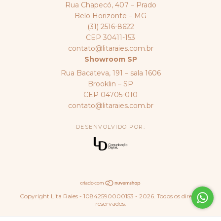
Rua Chapecó, 407 – Prado
Belo Horizonte – MG
(31) 2516-8622
CEP 30411-153
contato@litaraies.com.br
Showroom SP
Rua Bacateva, 191 – sala 1606
Brooklin – SP
CEP 04705-010
contato@litaraies.com.br
DESENVOLVIDO POR:
Copyright Lita Raies - 10842590000153 - 2026. Todos os direitos
reservados.