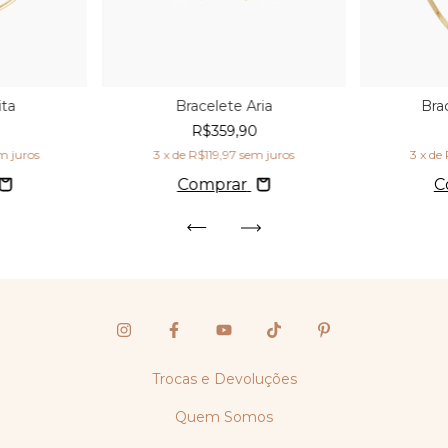
ita
Bracelete Aria
Bra
R$359,90
m juros
3
x de
R$119,97
sem juros
3
x de
Comprar
C
Trocas e Devoluções
Quem Somos