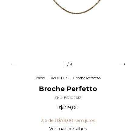
1
/
3
Início
.
BROCHES
.
Broche Perfetto
Broche Perfetto
SKU:
BR10261Z
R$219,00
3
x de
R$73,00
sem juros
Ver mais detalhes