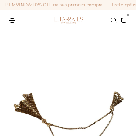
BEMVINDA: 10% OFF na sua primeira compra.
Frete grátis
0