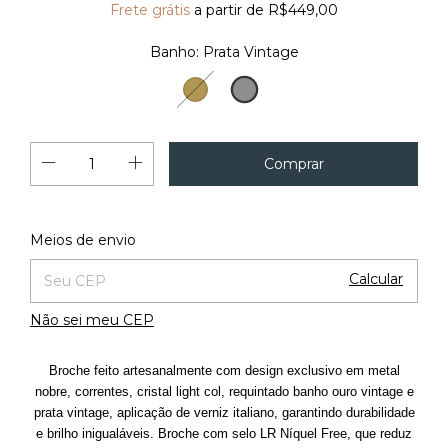
Frete grátis
a partir de
R$449,00
Banho:
Prata Vintage
Prata
Ouro
Vintage
Vintage
Alterar CEP
Entregas para o CEP:
Meios de envio
Calcular
Não sei meu CEP
Broche feito artesanalmente com design exclusivo em metal
nobre, correntes, cristal light col, requintado banho ouro vintage e
prata vintage, aplicação de verniz italiano, garantindo durabilidade
e brilho inigualáveis. Broche com selo LR Níquel Free, que reduz