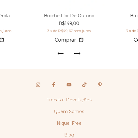
érola
Broche Flor De Outono
Bro
0
R$149,00
m juros
3
x de
R$49,67
sem juros
3
x de
Comprar
C
Trocas e Devoluções
Quem Somos
Niquel Free
Blog