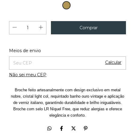
Ouro
Vintage
Alterar CEP
Entregas para o CEP:
Meios de envio
Calcular
Não sei meu CEP
Broche feito artesanalmente com design exclusivo em metal
nobre, cristal light col, requintado banho ouro vintage e aplicação
de verniz italiano, garantindo durabilidade e brilho inigualáveis.
Broche com selo LR Níquel Free, que reduz alergias e oferece
elegância e conforto.