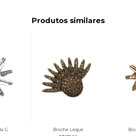
Produtos similares
la G
Broche Leque
Bro