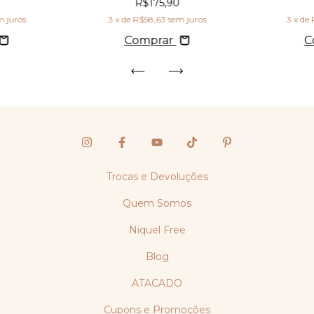
R$175,90
m juros
3
x de
R$58,63
sem juros
3
x de
Comprar
C
Trocas e Devoluções
Quem Somos
Niquel Free
Blog
ATACADO
Cupons e Promoções