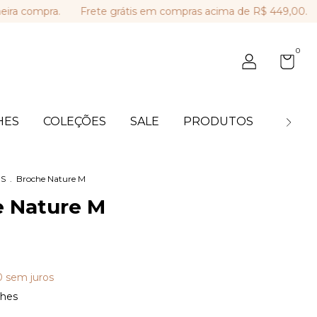
mpra.
Frete grátis em compras acima de R$ 449,00.
Parce
0
HES
COLEÇÕES
SALE
PRODUTOS
BLOG
S
.
Broche Nature M
 Nature M
0
sem juros
lhes