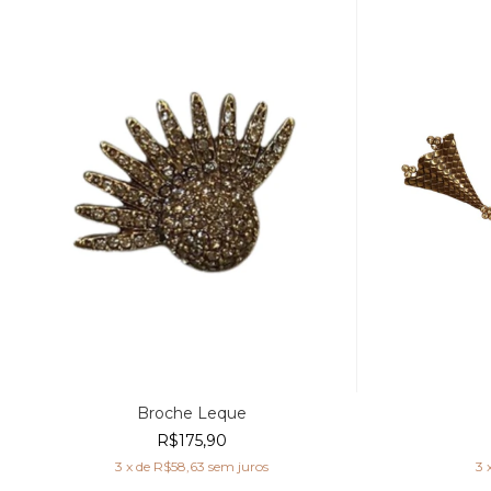
Broche Leque
R$175,90
3
x de
R$58,63
sem juros
3