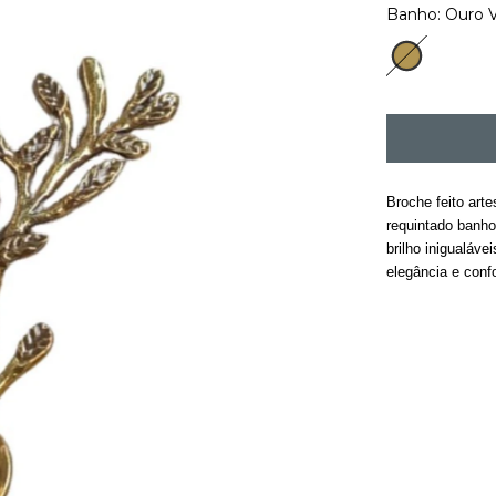
Banho:
Ouro 
Ouro
Vintage
Broche feito arte
requintado banho 
brilho inigualáve
elegância e confo