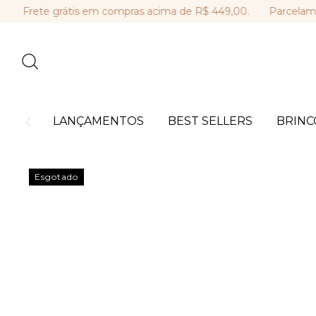
ete grátis em compras acima de R$ 449,00.
Parcelamento em
LANÇAMENTOS
BEST SELLERS
BRINC
Esgotado