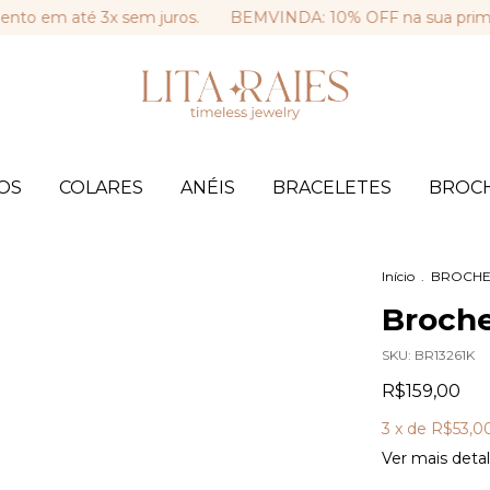
 até 3x sem juros.
BEMVINDA: 10% OFF na sua primeira co
OS
COLARES
ANÉIS
BRACELETES
BROC
Início
.
BROCHE
Broche
SKU:
BR13261K
R$159,00
3
x de
R$53,0
Ver mais deta