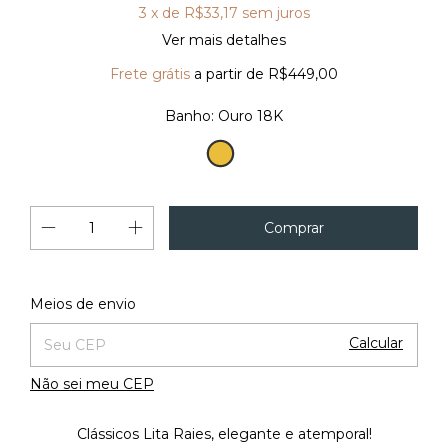
3
x de
R$33,17
sem juros
Ver mais detalhes
Frete grátis
a partir de
R$449,00
Banho:
Ouro 18K
Ouro
18K
Alterar CEP
Entregas para o CEP:
Meios de envio
Calcular
Não sei meu CEP
Clássicos Lita Raies, elegante e atemporal!