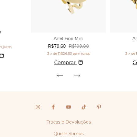
r
Anel Fiori Mini
A
R$79,60
R$199,00
m juros
3
x de
R$26,53
sem juros
3
x de
Comprar
C
Trocas e Devoluções
Quem Somos