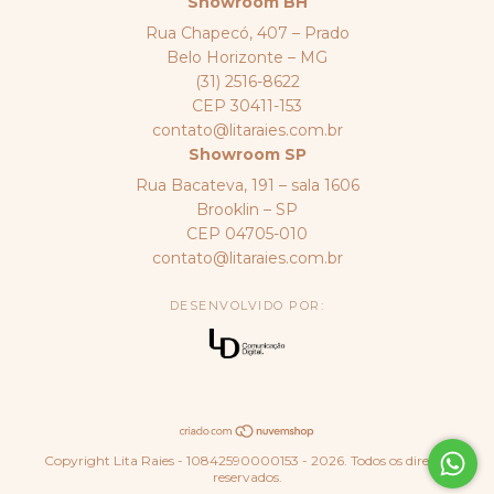
Showroom BH
Rua Chapecó, 407 – Prado
Belo Horizonte – MG
(31) 2516-8622
CEP 30411-153
contato@litaraies.com.br
Showroom SP
Rua Bacateva, 191 – sala 1606
Brooklin – SP
CEP 04705-010
contato@litaraies.com.br
DESENVOLVIDO POR:
Copyright Lita Raies - 10842590000153 - 2026. Todos os direitos
reservados.