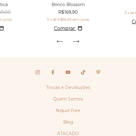
tica
Brinco Blossom
49,00
R$169,90
3
x de
m juros
3
x de
R$56,63
sem juros
C
Comprar
Trocas e Devoluções
Quem Somos
Niquel Free
Blog
ATACADO