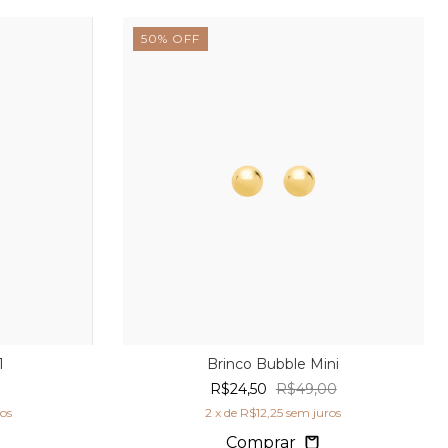
50
%
OFF
1
Brinco Bubble Mini
R$24,50
R$49,00
os
2
x de
R$12,25
sem juros
Comprar