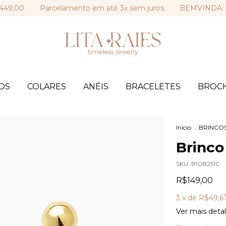
0.
Parcelamento em até 3x sem juros.
BEMVINDA: 10% OFF
OS
COLARES
ANÉIS
BRACELETES
BROC
Início
.
BRINCO
Brinco
SKU:
B10B251C
R$149,00
3
x de
R$49,6
Ver mais deta