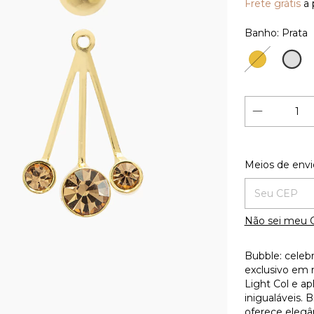
Frete grátis
a 
Banho:
Prata
Prata
Ouro
18K
Entregas para
Meios de envi
Não sei meu 
Bubble: celeb
exclusivo em m
Light Col e apl
inigualáveis. 
oferece elegân