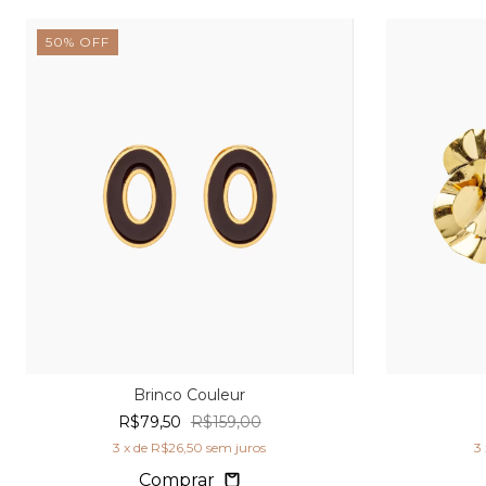
50
%
OFF
Brinco Couleur
R$79,50
R$159,00
3
x de
R$26,50
sem juros
3
Comprar