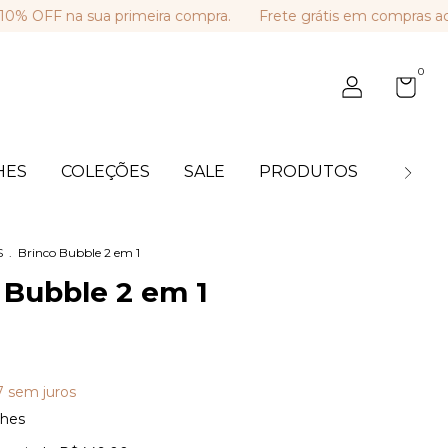
 na sua primeira compra.
Frete grátis em compras acima d
0
HES
COLEÇÕES
SALE
PRODUTOS
BLOG
S
.
Brinco Bubble 2 em 1
 Bubble 2 em 1
7
sem juros
lhes