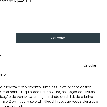
partir de
R$449,00
Alterar CEP
 o CEP:
o
Calcular
CEP
re a leveza e movimento. Timeless Jewelry com design
etal nobre, requintado banho Ouro, aplicação de cristais
icação de verniz italiano, garantindo durabilidade e brilho
Brinco 2 em 1, com selo LR Níquel Free, que reduz alergias e
cia e conforto.