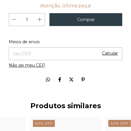
Atenção, última peça!
Alterar CEP
Entregas para o CEP:
Meios de envio
Calcular
Não sei meu CEP
Produtos similares
50
%
OFF
40
%
OFF