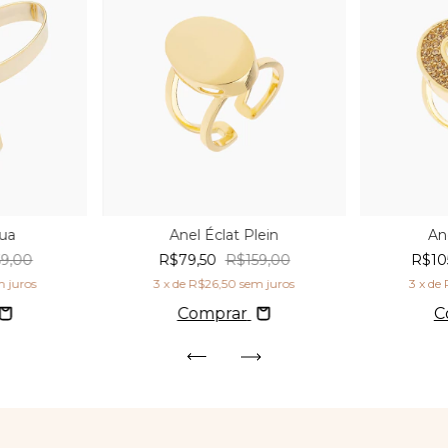
nua
Anel Éclat Plein
An
9,00
R$79,50
R$159,00
R$10
 juros
3
x de
R$26,50
sem juros
3
x de
Comprar
C