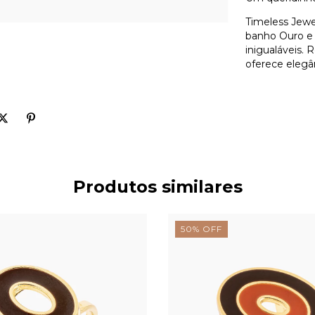
Timeless Jewe
banho Ouro e a
inigualáveis. 
oferece elegân
Produtos similares
50
%
OFF