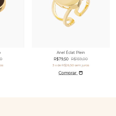
o
Anel Éclat Plein
00
R$79,50
R$159,00
ros
3
x de
R$26,50
sem juros
Comprar