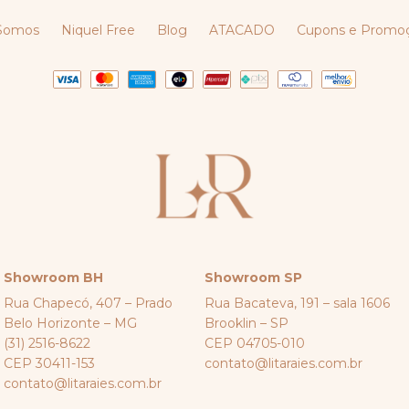
Somos
Niquel Free
Blog
ATACADO
Cupons e Promo
Showroom BH
Showroom SP
Rua Chapecó, 407 – Prado
Rua Bacateva, 191 – sala 1606
Belo Horizonte – MG
Brooklin – SP
(31) 2516-8622
CEP 04705-010
CEP 30411-153
contato@litaraies.com.br
contato@litaraies.com.br