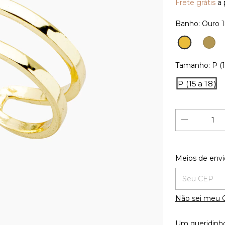
Frete grátis
a 
Banho:
Ouro 
Ouro
Ouro
Vinta
18K
Tamanho:
P (1
P (15 a 18)
Entregas para
Meios de envi
Não sei meu 
Um queridinh