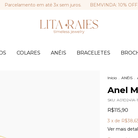
celamento em até 3x sem juros.
BEMVINDA: 10% OFF na sua 
OS
COLARES
ANÉIS
BRACELETES
BROC
Início
.
ANÉIS
.
Anel M
SKU:
A01D241A-1
R$115,90
3
x de
R$38,6
Ver mais deta