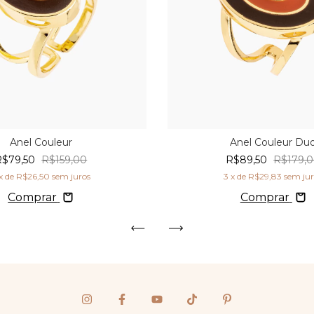
Anel Couleur
Anel Couleur Du
R$79,50
R$159,00
R$89,50
R$179,
x de
R$26,50
sem juros
3
x de
R$29,83
sem ju
Comprar
Comprar