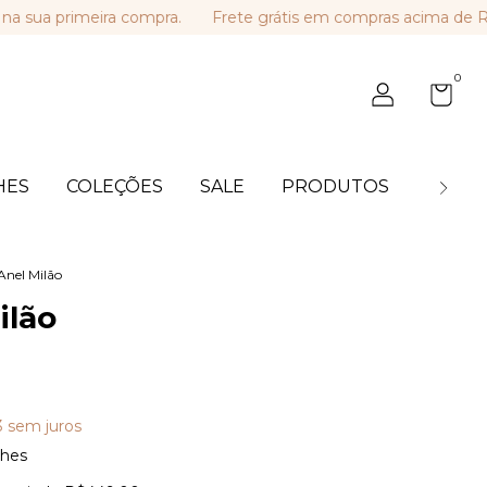
primeira compra.
Frete grátis em compras acima de R$ 449
0
HES
COLEÇÕES
SALE
PRODUTOS
BLOG
Anel Milão
ilão
3
sem juros
lhes