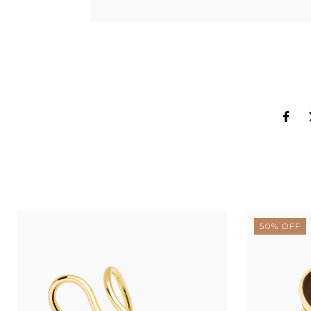
50
%
OFF