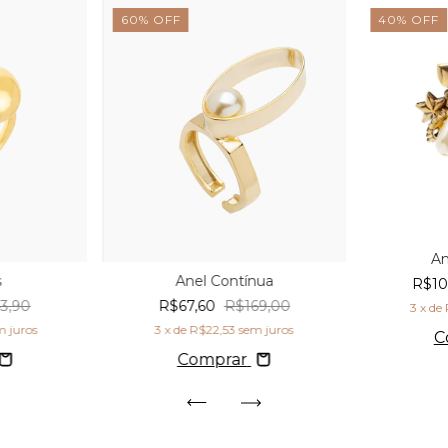
60
%
OFF
40
%
OFF
An
s
Anel Contínua
R$10
3,90
R$67,60
R$169,00
3
x de
m juros
3
x de
R$22,53
sem juros
C
Comprar