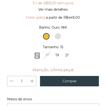
3
x de
R$55,30
sem juros
Ver mais detalhes
Frete grátis
a partir de
R$449,00
Banho:
Ouro 18K
Ouro
Prata
18K
Tamanho:
15
17
19
21
15
Atenção, última peça!
Alterar CEP
Entregas para o CEP:
Meios de envio