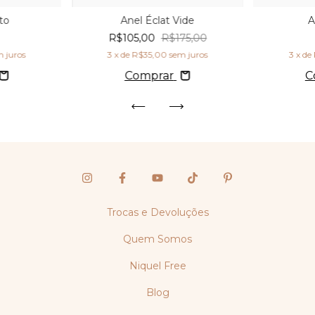
to
Anel Éclat Vide
A
R$105,00
R$175,00
 juros
3
x de
R$35,00
sem juros
3
x de
Comprar
C
Trocas e Devoluções
Quem Somos
Niquel Free
Blog