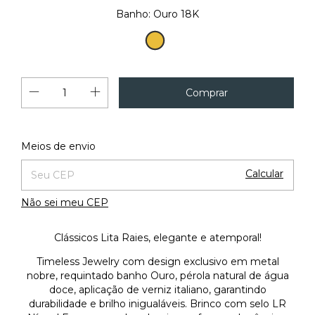
Banho:
Ouro 18K
Ouro
18K
Alterar CEP
Entregas para o CEP:
Meios de envio
Calcular
Não sei meu CEP
Clássicos Lita Raies, elegante e atemporal!
Timeless Jewelry com design exclusivo em metal
nobre, requintado banho Ouro, pérola natural de água
doce, aplicação de verniz italiano, garantindo
durabilidade e brilho inigualáveis. Brinco com selo LR