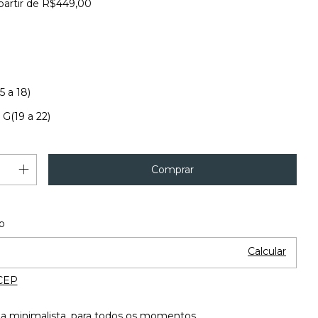
partir de
R$449,00
5 a 18)
G(19 a 22)
Alterar CEP
 o CEP:
o
Calcular
CEP
ia minimalista, para todos os momentos.