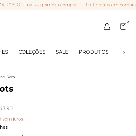
OFF na sua primeira compra.
Frete grátis em compras aci
0
HES
COLEÇÕES
SALE
PRODUTOS
BLOG
nel Dots
ots
43,90
8
sem juros
lhes