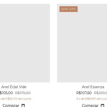
60
%
OFF
Anel Éclat Vide
Anel Essenza
$105,00
R$175,00
R$107,60
R$269,
x de
R$35,00
sem juros
3
x de
R$35,87
sem jur
Comprar
Comprar