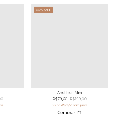
60
%
OFF
Anel Fiori Mini
00
R$79,60
R$199,00
os
3
x de
R$26,53
sem juros
Comprar