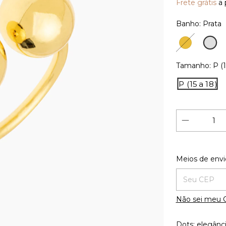
Frete grátis
a 
Banho:
Prata
Prata
Ouro
18K
Tamanho:
P (1
P (15 a 18)
Entregas para
Meios de envi
Não sei meu 
Dots: elegânc