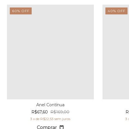
60
%
OFF
40
%
OFF
Anel Contínua
R$67,60
R$169,00
R
3
x de
R$22,53
sem juros
3
Comprar