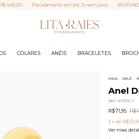
9,00.
Parcelamento em até 3x sem juros.
BEMVINDA: 10% 
OS
COLARES
ANÉIS
BRACELETES
BROC
Início
.
SALE
.
A
Anel D
SKU:
A11251C-1
R$71,95
R$1
3
x de
R$23,9
Ver mais deta