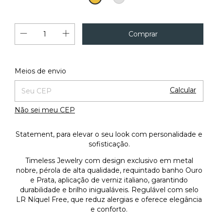
18K
Alterar CEP
Entregas para o CEP:
Meios de envio
Calcular
Não sei meu CEP
Statement, para elevar o seu look com personalidade e
sofisticação.
Timeless Jewelry com design exclusivo em metal
nobre, pérola de alta qualidade, requintado banho Ouro
e Prata, aplicação de verniz italiano, garantindo
durabilidade e brilho inigualáveis. Regulável com selo
LR Níquel Free, que reduz alergias e oferece elegância
e conforto.