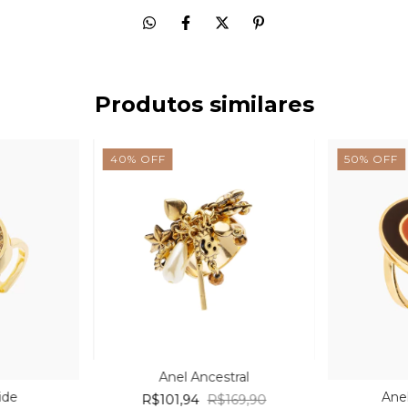
Produtos similares
40
%
OFF
50
%
OFF
Anel Ancestral
ide
Ane
R$101,94
R$169,90