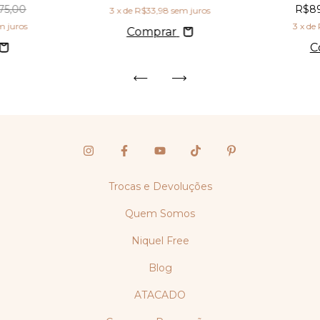
75,00
R$8
3
x de
R$33,98
sem juros
m juros
3
x de
Comprar
C
Trocas e Devoluções
Quem Somos
Niquel Free
Blog
ATACADO